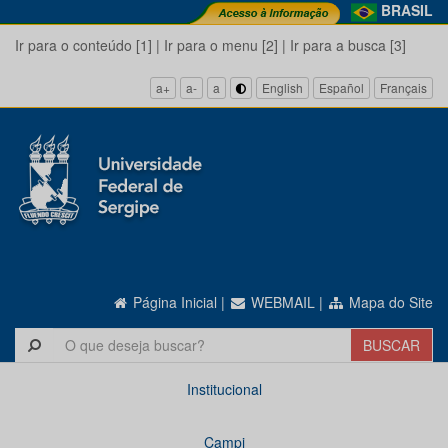
BRASIL
Ir para o conteúdo [1]
|
Ir para o menu [2]
|
Ir para a busca [3]
a+
a-
a
English
Español
Français
Página Inicial
|
WEBMAIL
|
Mapa do Site
Institucional
Campi