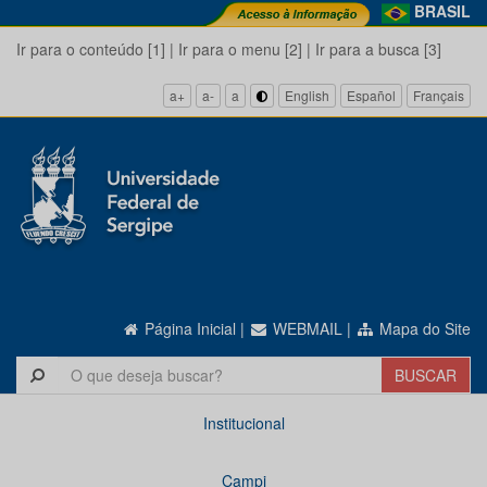
BRASIL
Ir para o conteúdo [1]
|
Ir para o menu [2]
|
Ir para a busca [3]
a+
a-
a
English
Español
Français
Página Inicial
|
WEBMAIL
|
Mapa do Site
Institucional
Campi