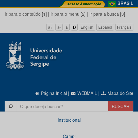
BRASIL
Ir para o conteúdo [1]
|
Ir para o menu [2]
|
Ir para a busca [3]
a+
a-
a
English
Español
Français
Página Inicial
|
WEBMAIL
|
Mapa do Site
Institucional
Campi